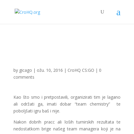
by
gicago
|
ožu. 10, 2016
|
CroHQ CS:GO
|
0
comments
Kao što smo i pretpostavili, organizirati tim je lagano
ali održati ga, imati dobar “team chemistry” te
poboljšati igru baš i nije.
Nakon dobrih pracc ali loših turnirskih rezultata te
nedostatkom brige našeg team managera koji je na