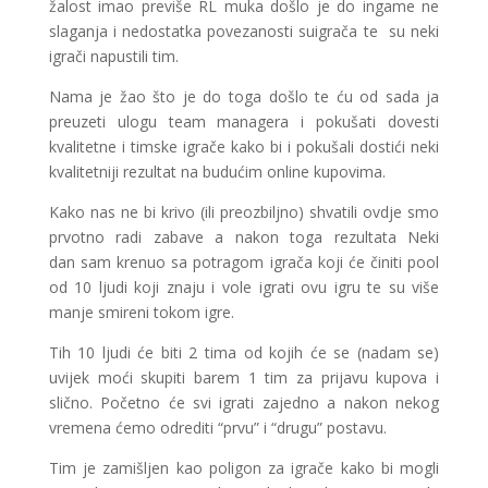
žalost imao previše RL muka došlo je do ingame ne
slaganja i nedostatka povezanosti suigrača te su neki
igrači napustili tim.
Nama je žao što je do toga došlo te ću od sada ja
preuzeti ulogu team managera i pokušati dovesti
kvalitetne i timske igrače kako bi i pokušali dostići neki
kvalitetniji rezultat na budućim online kupovima.
Kako nas ne bi krivo (ili preozbiljno) shvatili ovdje smo
prvotno radi zabave a nakon toga rezultata Neki
dan sam krenuo sa potragom igrača koji će činiti pool
od 10 ljudi koji znaju i vole igrati ovu igru te su više
manje smireni tokom igre.
Tih 10 ljudi će biti 2 tima od kojih će se (nadam se)
uvijek moći skupiti barem 1 tim za prijavu kupova i
slično. Početno će svi igrati zajedno a nakon nekog
vremena ćemo odrediti “prvu” i “drugu” postavu.
Tim je zamišljen kao poligon za igrače kako bi mogli