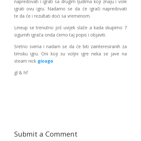
napredovati i igrati sa drugim ljudima koji znaju i vole
igrati ovu igru. Nadamo se da će igrači napredovati
te da će i rezultati doći sa vremenom.
Lineup se trenutno još uvijek slaže a kada skupimo 7
sigurnih igrača onda ćemo taj popis i objaviti.
Sretno svima i nadam se da će biti zainteresiranih za
timsku igru. Oni koji su voljni igre neka se jave na
steam nick
gicago
gl & hf
Submit a Comment