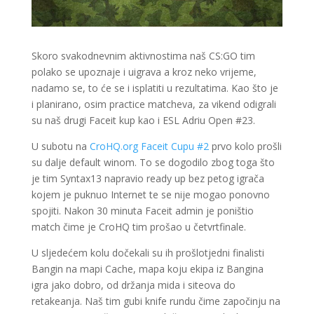
Skoro svakodnevnim aktivnostima naš CS:GO tim
polako se upoznaje i uigrava a kroz neko vrijeme,
nadamo se, to će se i isplatiti u rezultatima. Kao što je
i planirano, osim practice matcheva, za vikend odigrali
su naš drugi Faceit kup kao i ESL Adriu Open #23.
U subotu na
CroHQ.org Faceit Cupu #2
prvo kolo prošli
su dalje default winom. To se dogodilo zbog toga što
je tim Syntax13 napravio ready up bez petog igrača
kojem je puknuo Internet te se nije mogao ponovno
spojiti. Nakon 30 minuta Faceit admin je poništio
match čime je CroHQ tim prošao u četvrtfinale.
U sljedećem kolu dočekali su ih prošlotjedni finalisti
Bangin na mapi Cache, mapa koju ekipa iz Bangina
igra jako dobro, od držanja mida i siteova do
retakeanja. Naš tim gubi knife rundu čime započinju na