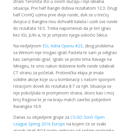
strani Terorista što u ovom slučaju i nije idealna
situacija. Prvi half Bangin dobiva rezultatom 12:3. Drugi
half CroHQ uzima prve dvije runde, dok se u trećoj
dvojica iz Bangina nisu dohvatili kalaša i uzeli sve runde
do rezultata 16:5. Treba napomenuti da je tim igrao
bez IGL JUKi-a, te je umjesto njega uskočio Sikica.
Na nedjeljnom
ESL Adria Openu #23
, zbog problema
sa Wireom nije mogao igrati Pastela te sam ja odigrao
kao zamjenski igrač. Igralo se protiv tima Ravage na
Mirageu, te smo nakon dobivene knife runde odabrali
CT stranu za početak. Protivnička ekipa je imala
solidne akcije koje su u kombinaciji s našom sporijom
rotacijom doveli do rezultata 8:7 za njih. Situacija se
nije poboljšala ni promjenom strana, skoro kao i moj
broj fragova te je na kraju match završio pobjedom
Ravangea 16:9.
Danas su objavljene grupe za
CS:GO 5on5 Open
League Spring 2016 Europe
na kojem će se svaki
utorak igrati BO3 protiv jednoga od sedam protivnika