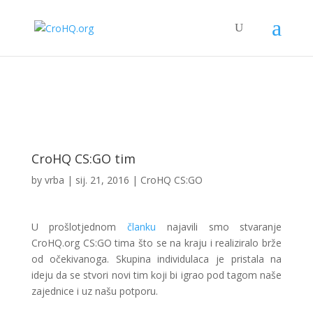
CroHQ CS:GO tim
by
vrba
|
sij. 21, 2016
|
CroHQ CS:GO
U prošlotjednom
članku
najavili smo stvaranje
CroHQ.org CS:GO tima što se na kraju i realiziralo brže
od očekivanoga. Skupina individulaca je pristala na
ideju da se stvori novi tim koji bi igrao pod tagom naše
zajednice i uz našu potporu.