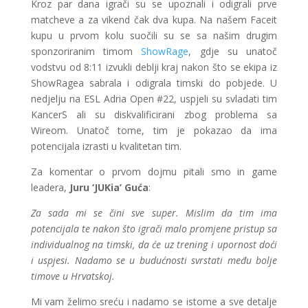
Kroz par dana igrači su se upoznali i odigrali prve
matcheve a za vikend čak dva kupa. Na našem Faceit
kupu u prvom kolu suočili su se sa našim drugim
sponzoriranim timom
ShowRage
, gdje su unatoč
vodstvu od 8:11 izvukli deblji kraj nakon što se ekipa iz
ShowRagea sabrala i odigrala timski do pobjede. U
nedjelju na ESL Adria Open #22, uspjeli su svladati tim
KancerS ali su diskvalificirani zbog problema sa
Wireom. Unatoč tome, tim je pokazao da ima
potencijala izrasti u kvalitetan tim.
Za komentar o prvom dojmu pitali smo in game
leadera,
Juru ‘JUKia’ Guća
:
Za sada mi se čini sve super. Mislim da tim ima
potencijala te nakon što igrači malo promjene pristup sa
individualnog na timski, da će uz trening i upornost doći
i uspjesi. Nadamo se u budućnosti svrstati među bolje
timove u Hrvatskoj.
Mi vam želimo sreću i nadamo se istome a sve detalje