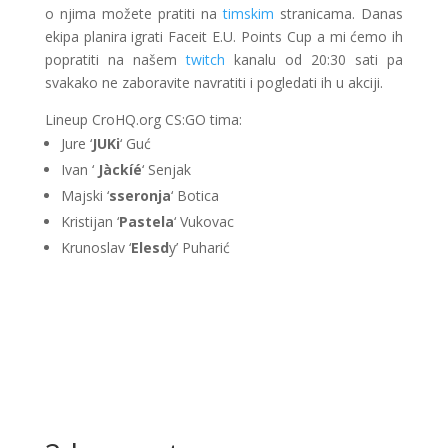
o njima možete pratiti na
timskim
stranicama. Danas
ekipa planira igrati Faceit E.U. Points Cup a mi ćemo ih
popratiti na našem
twitch
kanalu od 20:30 sati pa
svakako ne zaboravite navratiti i pogledati ih u akciji.
Lineup CroHQ.org CS:GO tima:
Jure ‘
JUKi
‘ Guć
Ivan ‘
Jàckíé
‘ Senjak
Majski ‘
sseronja
‘ Botica
Kristijan ‘
Pastela
‘ Vukovac
Krunoslav ‘
Elesd
y’ Puharić